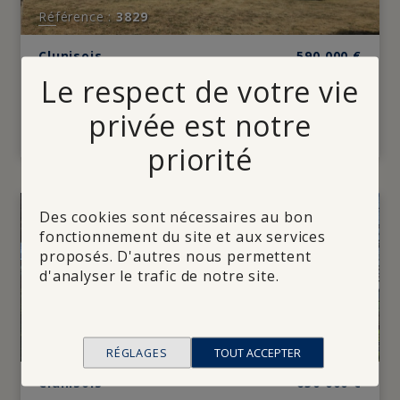
Référence :
3829
Clunisois
590 000
€
12 minutes de Cluny - Belle
Le respect de votre vie
193 m²
propriété avec vastes
dépendances et terrain
privée est notre
arboré agrémenté d'une
piscine
priorité
Des cookies sont nécessaires au bon
fonctionnement du site et aux services
proposés. D'autres nous permettent
d'analyser le trafic de notre site.
Refuser
Référence :
3816
RÉGLAGES
TOUT ACCEPTER
Clunisois
630 000
€