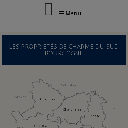
Menu
LES PROPRIÉTÉS DE CHARME DU SUD
BOURGOGNE
Côte d'or
Nièvre
Autunois
Côte
Jura
Chalonaise
Bresse
Charolais