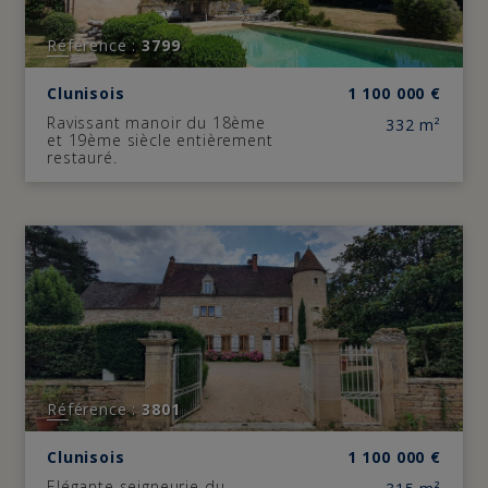
Référence :
3799
Clunisois
1 100 000
€
Ravissant manoir du 18ème
332 m²
et 19ème siècle entièrement
restauré.
Référence :
3801
Clunisois
1 100 000
€
Elégante seigneurie du