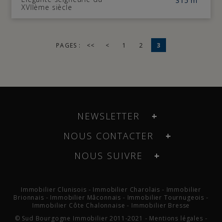
315 m²
XVIIème siècle
PAGES :
<<
<
1
2
3
NEWSLETTER
NOUS CONTACTER
NOUS SUIVRE
Immobilier Clunisois
-
Immobilier Charolais
-
Immobilier
Brionnais
-
Immobilier Mâconnais
-
Immobilier Tournugeois
-
Immobilier Côte Chalonnaise
-
Immobilier Bresse
© Sud Bourgogne Immobilier 2011-2021 -
Mentions légales
-