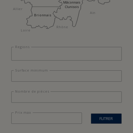
Mâconnais
Clunisois
Allier
Ain
Brionnais
Rhône
Loire
Regions
Surface minimum
Nombre de pièces
Prix max
FLITRER