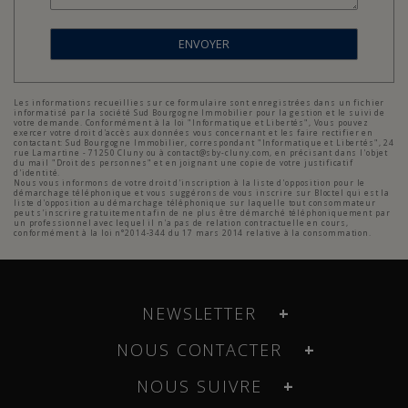
ENVOYER
Les informations recueillies sur ce formulaire sont enregistrées dans un fichier
informatisé par la société Sud Bourgogne Immobilier pour la gestion et le suivi de
votre demande. Conformément à la loi "Informatique et Libertés", Vous pouvez
exercer votre droit d'accès aux données vous concernant et les faire rectifier en
contactant: Sud Bourgogne Immobilier, correspondant "Informatique et Libertés", 24
rue Lamartine - 71250 Cluny ou à contact@sby-cluny.com, en précisant dans l'objet
du mail "Droit des personnes" et en joignant une copie de votre justificatif
d'identité.
Nous vous informons de votre droit d'inscription à la liste d'opposition pour le
démarchage téléphonique et vous suggérons de vous inscrire sur Bloctel qui est la
liste d'opposition au démarchage téléphonique sur laquelle tout consommateur
peut s'inscrire gratuitement afin de ne plus être démarché téléphoniquement par
un professionnel avec lequel il n'a pas de relation contractuelle en cours,
conformément à la loi n°2014-344 du 17 mars 2014 relative à la consommation.
NEWSLETTER
NOUS CONTACTER
NOUS SUIVRE